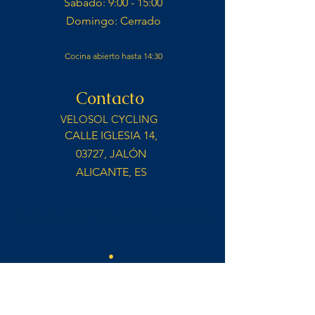
Sábado: 9:00 - 15:00​
Domingo: Cerrado​
Cocina abierto hasta 14:30
Contacto
VELOSOL CYCLING
CALLE IGLESIA 14,
03727, JALÓN
ALICANTE, ES
info@velosolcycling.com
CLUB DE FAN OFICIAL REMCO EVENEPOEL
•
Facebook
•