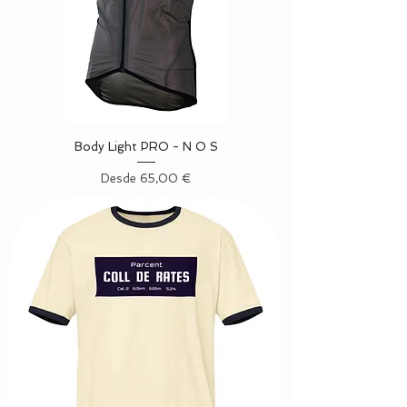
Body Light PRO - N O S
Precio de oferta
Desde
65,00 €