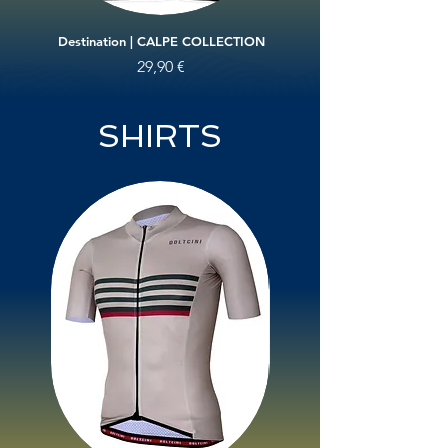
Destination | CALPE COLLECTION
Calpe Stairway | CALP
Precio
29,90 €
SHIRTS