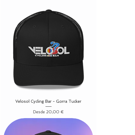
Velosol Cycling Bar - Gorra Tucker
Precio de oferta
Desde
20,00 €