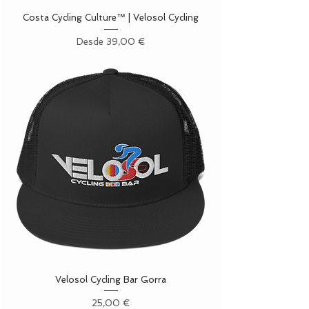
Costa Cycling Culture™ | Velosol Cycling
Precio de oferta
Desde
39,00 €
Velosol Cycling Bar Gorra
Precio
25,00 €