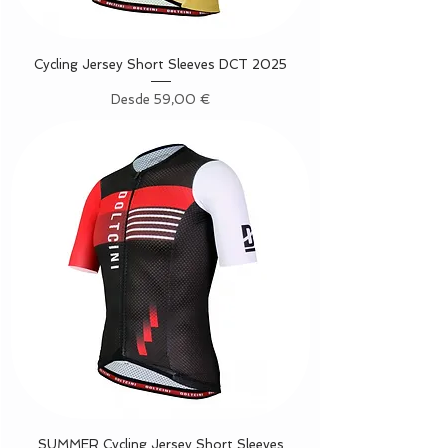
Cycling Jersey Short Sleeves DCT 2025
Precio de oferta
Desde
59,00 €
SUMMER Cycling Jersey Short Sleeves