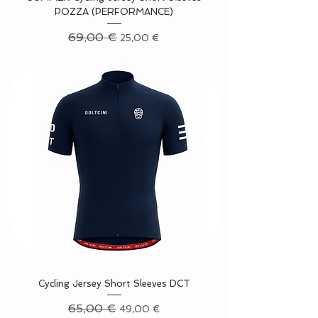
POZZA (PERFORMANCE)
Precio
69,00 €
Precio de oferta
25,00 €
Cycling Jersey Short Sleeves DCT
Precio
65,00 €
Precio de oferta
49,00 €