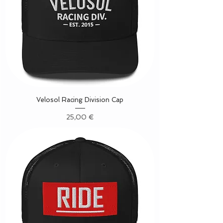
Velosol Racing Division Cap
Precio
25,00 €