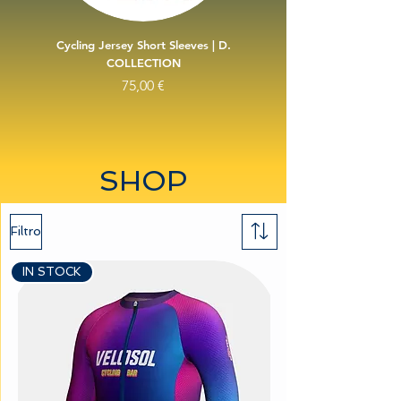
Cycling Jersey Short Sleeves | D.
VELOSOL | Cycling Jers
COLLECTION
Precio
75,00 €
SHOP
Filtro
IN STOCK