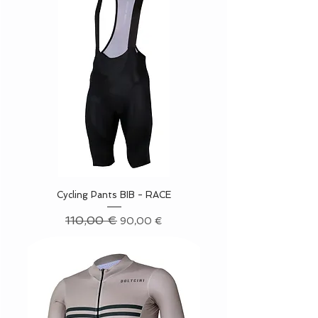
Cycling Pants BIB - RACE
Precio
110,00 €
Precio de oferta
90,00 €