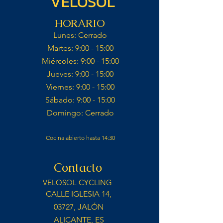
VELOSOL
HORARIO
Lunes: Cerrado​
Martes: 9:00 - 15:00​
Miércoles: 9:00 - 15:00​​
Jueves: 9:00 - 15:00​
Viernes: 9:00 - 15:00​
Sábado: 9:00 - 15:00​
Domingo: Cerrado​
Cocina abierto hasta 14:30
Contacto
VELOSOL CYCLING
CALLE IGLESIA 14,
03727, JALÓN
ALICANTE, ES